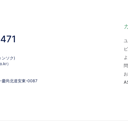
1471
ユ
ビ
よ
ォンソク)
.kr）
問
お
19-慶尚北道安東-0087
A