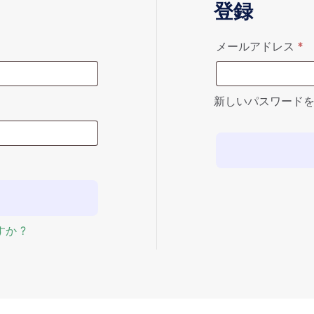
登録
須
必
メールアドレス
*
新しいパスワード
か ?