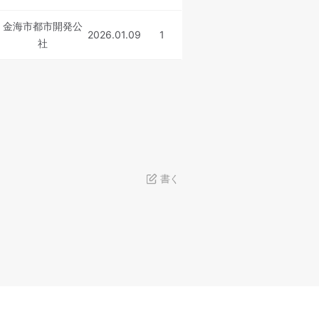
金海市都市開発公
2026.01.09
1
社
書く