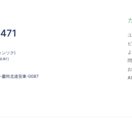
1471
ユ
ビ
よ
ォンソク)
.kr）
問
お
19-慶尚北道安東-0087
A